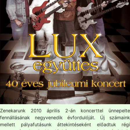
Zenekarunk 2010 április 2-án koncerttel ünnepelte
fennállásának negyvenedik évfordulóját. Új számaink
mellett pályafutásunk áttekintéseként előadtuk régi