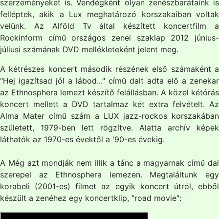
szerzeményeket is. Vendégként olyan zenészbarátaink is
felléptek, akik a Lux meghatározó korszakaiban voltak
velünk. Az Alföld Tv által készített koncertfilm a
Rockinform című országos zenei szaklap 2012 június-
júliusi számának DVD mellékleteként jelent meg.
A kétrészes koncert második részének első számaként a
"Hej igazítsad jól a lábod..." című dalt adta elő a zenekar
az Ethnosphera lemezt készítő felállásban. A közel kétórás
koncert mellett a DVD tartalmaz két extra felvételt. Az
Alma Mater című szám a LUX jazz-rockos korszakában
született, 1979-ben lett rögzítve. Alatta archív képek
láthatók az 1970-es évektől a '90-es évekig.
A Még azt mondják nem illik a tánc a magyarnak című dal
szerepel az Ethnosphera lemezen. Megtaláltunk egy
korabeli (2001-es) filmet az egyik koncert útról, ebből
készült a zenéhez egy koncertklip, "road movie":