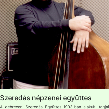
Szeredás népzenei együttes
A debreceni Szeredás Együttes 1993-ban alakult, tagjai