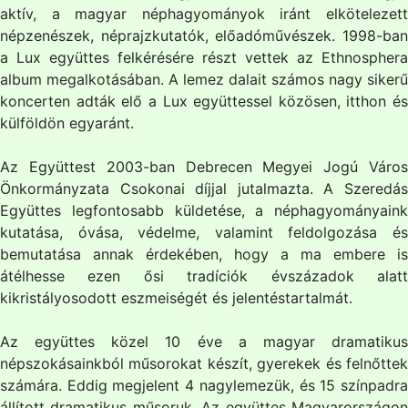
aktív, a magyar néphagyományok iránt elkötelezett
népzenészek, néprajzkutatók, előadóművészek. 1998-ban
a Lux együttes felkérésére részt vettek az Ethnosphera
album megalkotásában. A lemez dalait számos nagy sikerű
koncerten adták elő a Lux együttessel közösen, itthon és
külföldön egyaránt.
Az Együttest 2003-ban Debrecen Megyei Jogú Város
Önkormányzata Csokonai díjjal jutalmazta. A Szeredás
Együttes legfontosabb küldetése, a néphagyományaink
kutatása, óvása, védelme, valamint feldolgozása és
bemutatása annak érdekében, hogy a ma embere is
átélhesse ezen ősi tradíciók évszázadok alatt
kikristályosodott eszmeiségét és jelentéstartalmát.
Az együttes közel 10 éve a magyar dramatikus
népszokásainkból műsorokat készít, gyerekek és felnőttek
számára. Eddig megjelent 4 nagylemezük, és 15 színpadra
állított dramatikus műsoruk. Az együttes Magyarországon